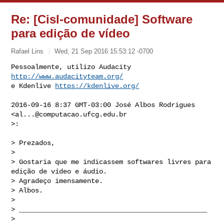
Re: [Cisl-comunidade] Software
para edição de vídeo
Rafael Lins
Wed, 21 Sep 2016 15:53:12 -0700
Pessoalmente, utilizo Audacity 
http://www.audacityteam.org/
e Kdenlive 
https://kdenlive.org/
2016-09-16 8:37 GMT-03:00 José Albos Rodrigues 
<
al...@computacao.ufcg.edu.br
>:

> Prezados,

>

> Gostaria que me indicassem softwares livres para 
edição de vídeo e áudio.

> Agradeço imensamente.

> Albos.

>

> _______________________________________________

>
