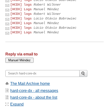
[HCDX] logs
Robert Wilkner
[HCDX] Logs
Manuel Méndez
[HCDX] logs
Robert Wilkner
[HCDX] logs
Lúcio Otávio Bobrowiec
[HCDX] Logs
Manuel Méndez
[HCDX] logs
Lúcio Otávio Bobrowiec
[HCDX] Logs
Manuel Méndez
Reply via email to
The Mail Archive home
hard-core-dx - all messages
hard-core-dx - about the list
Expand