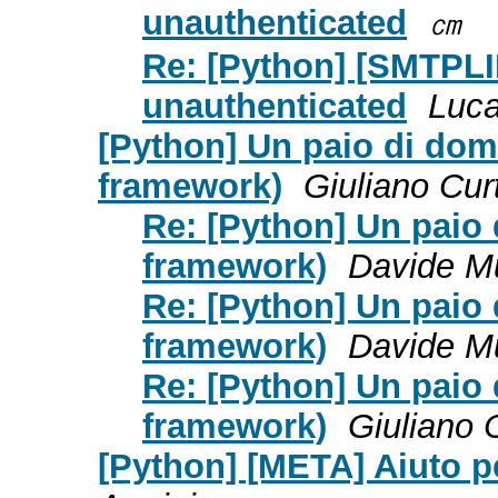
unauthenticated
㎝
Re: [Python] [SMTPLIB
unauthenticated
Luc
[Python] Un paio di dom
framework)
Giuliano Curt
Re: [Python] Un paio
framework)
Davide Mu
Re: [Python] Un paio
framework)
Davide Mu
Re: [Python] Un paio
framework)
Giuliano C
[Python] [META] Aiuto p