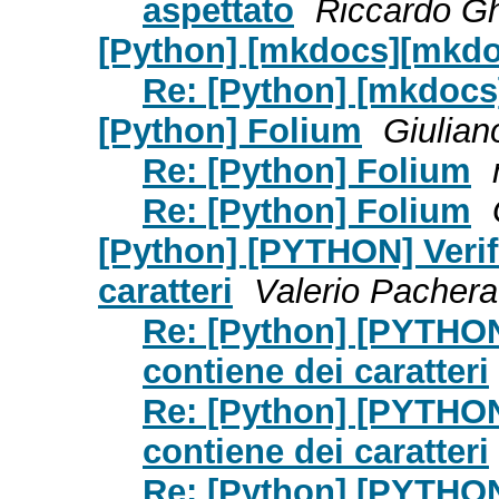
aspettato
Riccardo Gh
[Python] [mkdocs][mkdo
Re: [Python] [mkdocs
[Python] Folium
Giulian
Re: [Python] Folium
Re: [Python] Folium
[Python] [PYTHON] Verifi
caratteri
Valerio Pachera
Re: [Python] [PYTHON]
contiene dei caratteri
Re: [Python] [PYTHON]
contiene dei caratteri
Re: [Python] [PYTHON]