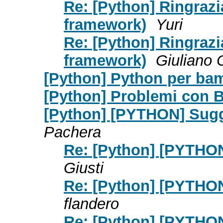
Re: [Python] Ringraz
framework)
Yuri
Re: [Python] Ringraz
framework)
Giuliano C
[Python] Python per ba
[Python] Problemi con B
[Python] [PYTHON] Sug
Pachera
Re: [Python] [PYTHO
Giusti
Re: [Python] [PYTHO
flandero
Re: [Python] [PYTHO