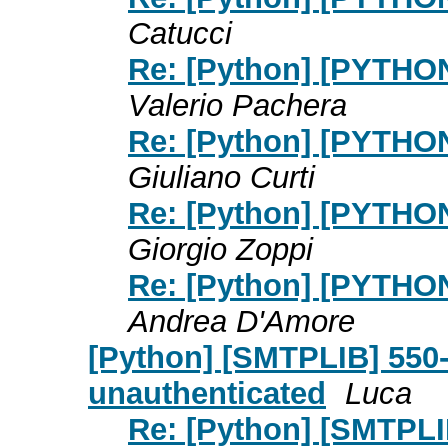
Catucci
Re: [Python] [PYTHO
Valerio Pachera
Re: [Python] [PYTHO
Giuliano Curti
Re: [Python] [PYTHO
Giorgio Zoppi
Re: [Python] [PYTHO
Andrea D'Amore
[Python] [SMTPLIB] 550-5
unauthenticated
Luca
Re: [Python] [SMTPLIB