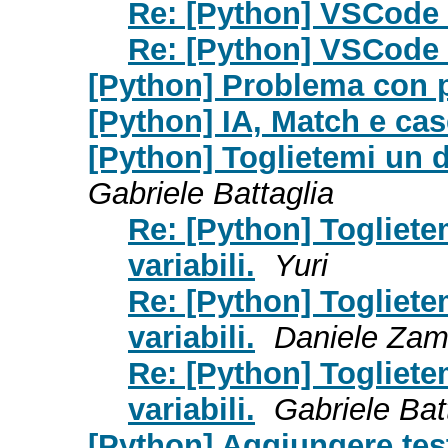
Re: [Python] VSCode 
Re: [Python] VSCode 
[Python] Problema con 
[Python] IA, Match e cas
[Python] Toglietemi un d
Gabriele Battaglia
Re: [Python] Togliete
variabili.
Yuri
Re: [Python] Togliete
variabili.
Daniele Zamb
Re: [Python] Togliete
variabili.
Gabriele Bat
[Python] Aggiungere testo