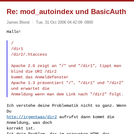
Re: mod_autoindex und BasicAuth
James Blond
Tue, 31 Oct 2006 04:42:09 -0800
Hallo!

/

/dir1

/dir2/.htaccess
Apache 2.0 zeigt an "/" und "/dir1", tippt man 
blind die URI /dir2

kommt das Anmeldefenster

Apache 1.3 präsentiert "/", "/dir1" und "/dir2" 
und erwartet die

Ich verstehe deine Problematik nicht so ganz. Wenn 
http://irgentwas/dir2
 aufrufst dann kommt die 
Anmeldung, was doch

korrekt ist.

Ist dein Problem, das im erzeugten HTML des 