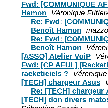
Fwd: [COMMUNIQUE AFUL
Hamon
Véronique Fritièr
Re: Fwd: [COMMUNIQU
Benoît Hamon
mazzol
Re: Fwd: [COMMUNIQU
Benoît Hamon
Véroni
[ASSO] Atelier VoiP
Vér
Fwd: [CP AFUL] [Racketic
racketiciels ?
Véronique 
[TECH] chargeur Asus
Re: [TECH] chargeur
[TECH] don divers mato