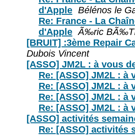
d'Apple
Bélénos le Ga
Re: France - La Chaîn
d'Apple
Ã‰ric BÃ‰T
[BRUIT] :3ème Repair Ca
Dubois Vincent
[ASSO] JM2L : à vous de
Re: [ASSO] JM2L : à 
Re: [ASSO] JM2L : à 
Re: [ASSO] JM2L : à 
Re: [ASSO] JM2L : à 
[ASSO] activités semain
Re: [ASSO] activités