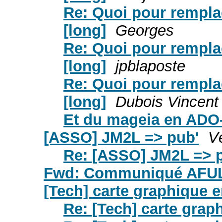
Re: Quoi pour rempla
[long]
Georges
Re: Quoi pour rempla
[long]
jpblaposte
Re: Quoi pour rempla
[long]
Dubois Vincent
Et du mageia en AD
[ASSO] JM2L => pub'
Vé
Re: [ASSO] JM2L => 
Fwd: Communiqué AFU
[Tech] carte graphique 
Re: [Tech] carte grap