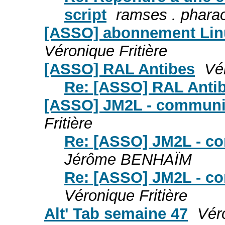
script
ramses . phara
[ASSO] abonnement Linu
Véronique Fritière
[ASSO] RAL Antibes
Vér
Re: [ASSO] RAL Anti
[ASSO] JM2L - communiq
Fritière
Re: [ASSO] JM2L - co
Jérôme BENHAÏM
Re: [ASSO] JM2L - co
Véronique Fritière
Alt' Tab semaine 47
Véro