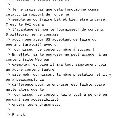
 > 

 > Je ne crois pas que cela fonctionne comme 
cela... La rapport de force me 

 > semble au contraire bel et bien être inversé. 
C'est le FAI qui a 

 > l'avantage et non le fournisseur de contenu. 
D'ailleurs, je ne connais 

 > aucun opérateur US acceptant de faire du 
peering (gratuit) avec un 

 > fournisseur de contenu, même à succès !

 > En effet, si le end-user ne peut accèder à un 
contenu (site Web par 

 > exemple), et bien il ira tout simplement voir 
un autre contenu (autre 

 > site web fournissant la même prestation et il y 
en a beaucoup). La 

 > différence pour le end-user est faible voire 
nulle alors que le 

 > fournisseur de contenu lui a tout à perdre en 
perdant son accessibilité 

 > envers les end-users...

 > 

 > Franck.
