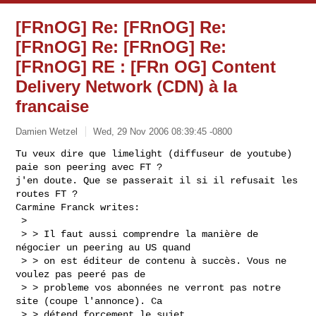
[FRnOG] Re: [FRnOG] Re:
[FRnOG] Re: [FRnOG] Re:
[FRnOG] RE : [FRn OG] Content
Delivery Network (CDN) à la
francaise
Damien Wetzel
Wed, 29 Nov 2006 08:39:45 -0800
Tu veux dire que limelight (diffuseur de youtube) 
paie son peering avec FT ?

j'en doute. Que se passerait il si il refusait les 
routes FT ?

Carmine Franck writes:

 > 

 > > Il faut aussi comprendre la manière de 
négocier un peering au US quand 

 > > on est éditeur de contenu à succès. Vous ne 
voulez pas peeré pas de 

 > > probleme vos abonnées ne verront pas notre 
site (coupe l'annonce). Ca 

 > > détend forcement le sujet.
