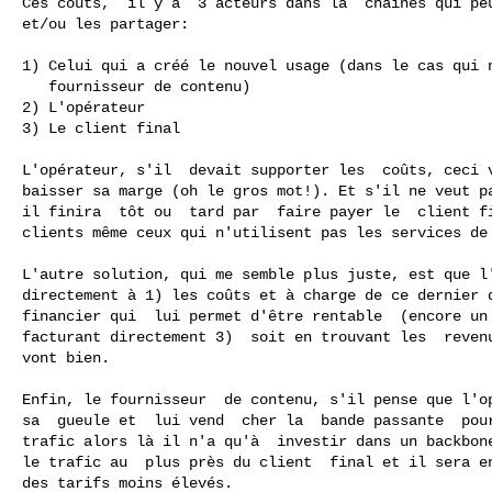
Ces coûts,  il y a  3 acteurs dans la  chaînes qui peu
et/ou les partager:

1) Celui qui a créé le nouvel usage (dans le cas qui n
   fournisseur de contenu)

2) L'opérateur

3) Le client final

L'opérateur, s'il  devait supporter les  coûts, ceci v
baisser sa marge (oh le gros mot!). Et s'il ne veut pa
il finira  tôt ou  tard par  faire payer le  client fi
clients même ceux qui n'utilisent pas les services de 
L'autre solution, qui me semble plus juste, est que l'
directement à 1) les coûts et à charge de ce dernier d
financier qui  lui permet d'être rentable  (encore un 
facturant directement 3)  soit en trouvant les  revenu
vont bien.

Enfin, le fournisseur  de contenu, s'il pense que l'op
sa  gueule et  lui vend  cher la  bande passante  pour
trafic alors là il n'a qu'à  investir dans un backbone
le trafic au  plus près du client  final et il sera en
des tarifs moins élevés.
