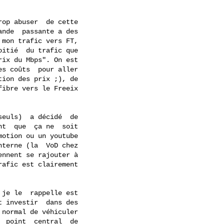
op abuser  de cette

nde  passante a des

mon trafic vers FT,

itié  du trafic que

ix du Mbps". On est

s coûts  pour aller

ion des prix ;), de

ibre vers le Freeix

euls)  a décidé  de

t  que  ça ne  soit

otion ou un youtube

terne (la  VoD chez

nnent se rajouter à

afic est clairement

je le  rappelle est

 investir  dans des

normal de véhiculer

 point  central  de
