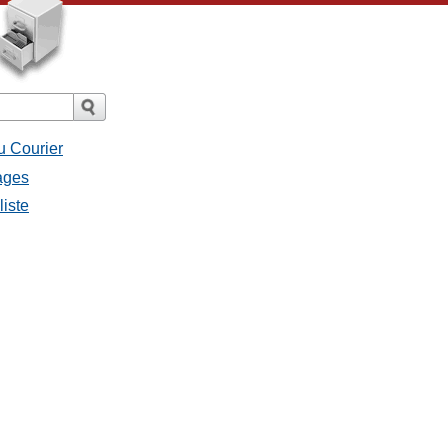
u Courier
ages
liste