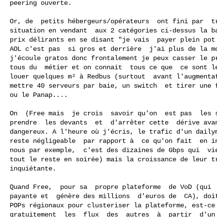
peering ouverte.

Or, de  petits hébergeurs/opérateurs  ont fini par  tr
situation en vendant  aux 2 catégories ci-dessus la ba
prix délirants en se disant "je vais  payer plein pot 
AOL c'est pas  si gros et derrière  j'ai plus de la mo
j'écoule gratos donc frontalement je peux casser le pr
tous du  métier et on connait  tous ce que  ce sont le
louer quelques m² à Redbus (surtout  avant l'augmentat
mettre 40 serveurs par baie, un switch  et tirer une f
ou le Panap....

On  (Free mais  je crois  savoir qu'on  est pas  les s
prendre  les devants  et  d'arrêter cette  dérive avan
dangereux. A l'heure où j'écris, le trafic d'un dailym
reste négligeable  par rapport à  ce qu'on fait  en in
nous par exemple,  c'est des dizaines de Gbps qui  vie
tout le reste en soirée) mais la croissance de leur tr
inquiétante.

Quand Free,  pour sa  propre plateforme  de VoD (qui  
payante et  génère des millions  d'euros de  CA), doit
POPs régionaux pour clusteriser la plateforme, est-ce 
gratuitement  les  flux  des  autres  à  partir  d'un 