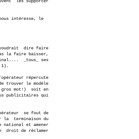
vent  les supporter

ous intéresse, le

oudrait  dire faire

s la faire baisser,

nal....  _tous_ ses

1).

opérateur répercute

e trouver le modèle

gros mot!)  soit en

s publicitaires qui

érateur  se fout de

 la  terminaison du

 national et amener

  droit de réclamer
