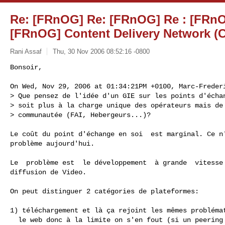
Re: [FRnOG] Re: [FRnOG] Re : [FRnO
[FRnOG] Content Delivery Network (C
Rani Assaf
Thu, 30 Nov 2006 08:52:16 -0800
Bonsoir,

On Wed, Nov 29, 2006 at 01:34:21PM +0100, Marc-Frederi
> Que pensez de l'idée d'un GIE sur les points d'échan
> soit plus à la charge unique des opérateurs mais de 
> communautée (FAI, Hebergeurs...)?
Le coût du point d'échange en soi  est marginal. Ce n'
problème aujourd'hui.

Le  problème est  le développement  à grande  vitesse 
diffusion de Video.

On peut distinguer 2 catégories de plateformes:

1) téléchargement et là ça rejoint les mêmes problémat
  le web donc à la limite on s'en fout (si un peering est saturé, ça
