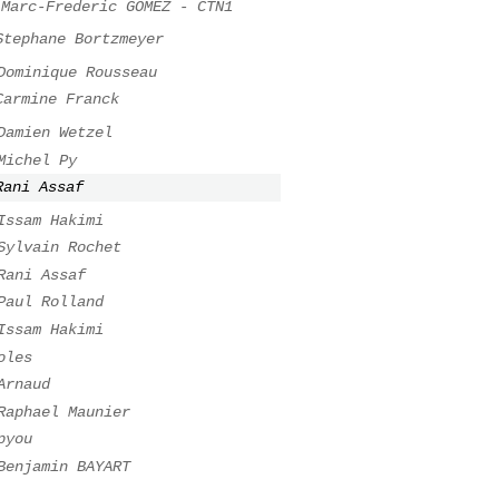
Marc-Frederic GOMEZ - CTN1
Stephane Bortzmeyer
Dominique Rousseau
Carmine Franck
Damien Wetzel
Michel Py
Rani Assaf
Issam Hakimi
Sylvain Rochet
Rani Assaf
Paul Rolland
Issam Hakimi
oles
Arnaud
Raphael Maunier
pyou
Benjamin BAYART