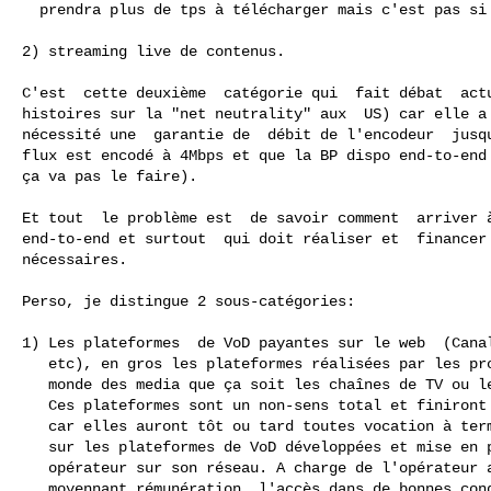
  prendra plus de tps à télécharger mais c'est pas si grave).

2) streaming live de contenus.

C'est  cette deuxième  catégorie qui  fait débat  actu
histoires sur la "net neutrality" aux  US) car elle a 
nécessité une  garantie de  débit de l'encodeur  jusqu
flux est encodé à 4Mbps et que la BP dispo end-to-end 
ça va pas le faire).

Et tout  le problème est  de savoir comment  arriver à
end-to-end et surtout  qui doit réaliser et  financer 
nécessaires.

Perso, je distingue 2 sous-catégories:

1) Les plateformes  de VoD payantes sur le web  (Canal
   etc), en gros les plateformes réalisées par les professionnels du

   monde des media que ça soit les chaînes de TV ou les studio en direct.

   Ces plateformes sont un non-sens total et finiront par disparaitre

   car elles auront tôt ou tard toutes vocation à terminer en diffusion

   sur les plateformes de VoD développées et mise en place par chaque

   opérateur sur son réseau. A charge de l'opérateur alors de garantir,

   moyennant rémunération, l'accès dans de bonnes conditions à ces
