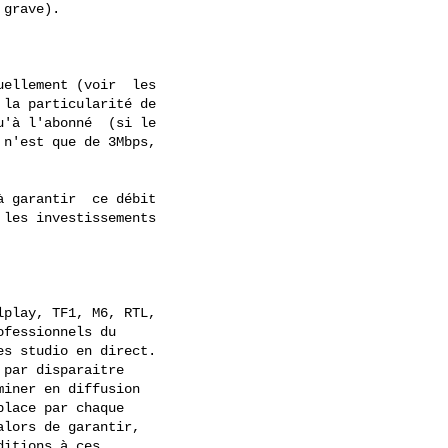
ellement (voir  les

la particularité de

'à l'abonné  (si le

n'est que de 3Mbps,

 garantir  ce débit

les investissements

play, TF1, M6, RTL,
