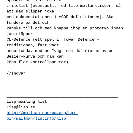
.filelist (eventuellt med lite mellanklister, så 
att man slipper joxa

med dokumentationen i ASDF-definitionen). Ska 
fundera på det och

kanske till och med knappa ihop en prototyp innan 
jag släpper

CL-Defence (ett spel i "Tower Defence"-
traditionen, fast vagt

annorlunda, med en "väg" som definieras av en 
Bezier-kurva och man kan

köpa fler kontrollpunkter).

//Ingvar

_______________________________________________

Lisp@lisp.se
http://mailman.nocrew.org/cgi-
bin/mailman/listinfo/lisp