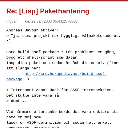
Re: [Lisp] Pakethantering
Ingvar
Tue, 29 Jan 2008 06:43:15 -0800
Andreas Davour skriver:

> Tja, dina projekt ser hyggligt välpaketerade ut. 
:)
Hare build-asdf-package ! Lös problemet en gång, 
bygg ett shell-script som datar

ihop dina paket och sedan är Bob din onkel. (finns 
att slanga ner:

http://src.hexapodia.net/build-asdf-
package
  )

> Intressant Annat Hack för ASDF introspektion. 
Det skulle inte vara så 

> dumt...

Vid närmare eftertanke borde det vara enklare att 
data en moj som

läser en ASDF-definition och sedan helt enkelt 
uppdaterar .version och
