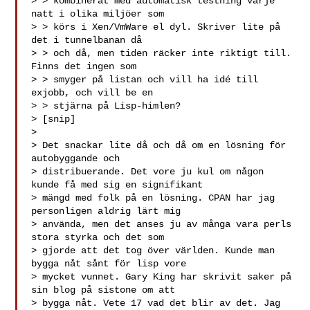
> > kombinerat med automatisk testning varje 
natt i olika miljöer som

> > körs i Xen/VmWare el dyl. Skriver lite på 
det i tunnelbanan då

> > och då, men tiden räcker inte riktigt till. 
Finns det ingen som

> > smyger på listan och vill ha idé till 
exjobb, och vill be en

> > stjärna på Lisp-himlen?

> [snip]

> 

> Det snackar lite då och då om en lösning för 
autobyggande och 

> distribuerande. Det vore ju kul om någon 
kunde få med sig en signifikant 

> mängd med folk på en lösning. CPAN har jag 
personligen aldrig lärt mig 

> använda, men det anses ju av många vara perls 
stora styrka och det som 

> gjorde att det tog över världen. Kunde man 
bygga nåt sånt för lisp vore 

> mycket vunnet. Gary King har skrivit saker på 
sin blog på sistone om att 

> bygga nåt. Vete 17 vad det blir av det. Jag 