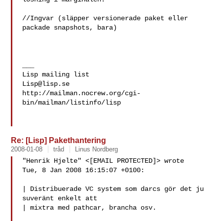
//Ingvar (släpper versionerade paket eller 
packade snapshots, bara)

___

Lisp@lisp.se
http://mailman.nocrew.org/cgi-
bin/mailman/listinfo/lisp

Re: [Lisp] Pakethantering
2008-01-08
tråd
Linus Nordberg
"Henrik Hjelte" <[EMAIL PROTECTED]> wrote

Tue, 8 Jan 2008 16:15:07 +0100:

| Distribuerade VC system som darcs gör det ju 
suveränt enkelt att

| mixtra med pathcar, brancha osv.
