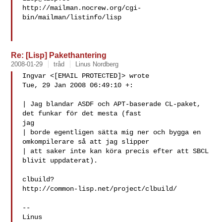
http://mailman.nocrew.org/cgi-
bin/mailman/listinfo/lisp

Re: [Lisp] Pakethantering
2008-01-29
tråd
Linus Nordberg
Ingvar <[EMAIL PROTECTED]> wrote

Tue, 29 Jan 2008 06:49:10 +:

| Jag blandar ASDF och APT-baserade CL-paket, 
det funkar för det mesta (fast 

jag 

| borde egentligen sätta mig ner och bygga en 
omkompilerare så att jag slipper 

| att saker inte kan köra precis efter att SBCL 
blivit uppdaterat).

clbuild?

http://common-lisp.net/project/clbuild/

-- 

Linus
