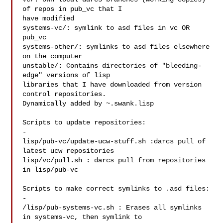
of repos in pub_vc that I

have modified

systems-vc/: symlink to asd files in vc OR 
pub_vc

systems-other/: symlinks to asd files elsewhere 
on the computer

unstable/: Contains directories of "bleeding-
edge" versions of lisp

libraries that I have downloaded from version 
control repositories.

Dynamically added by ~.swank.lisp

Scripts to update repositories:

-

lisp/pub-vc/update-ucw-stuff.sh :darcs pull of 
latest ucw repositories

lisp/vc/pull.sh : darcs pull from repositories 
in lisp/pub-vc

Scripts to make correct symlinks to .asd files:

-

/lisp/pub-systems-vc.sh : Erases all symlinks 
in systems-vc, then symlink to
