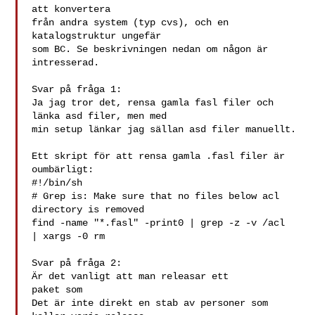
att konvertera

från andra system (typ cvs), och en 
katalogstruktur ungefär

som BC. Se beskrivningen nedan om någon är 
intresserad.

Svar på fråga 1:

Ja jag tror det, rensa gamla fasl filer och 
länka asd filer, men med

min setup länkar jag sällan asd filer manuellt.

Ett skript för att rensa gamla .fasl filer är 
oumbärligt:

#!/bin/sh

# Grep is: Make sure that no files below acl 
directory is removed

find -name "*.fasl" -print0 | grep -z -v /acl  
| xargs -0 rm

Svar på fråga 2:

Är det vanligt att man releasar ett

paket som 

Det är inte direkt en stab av personer som 