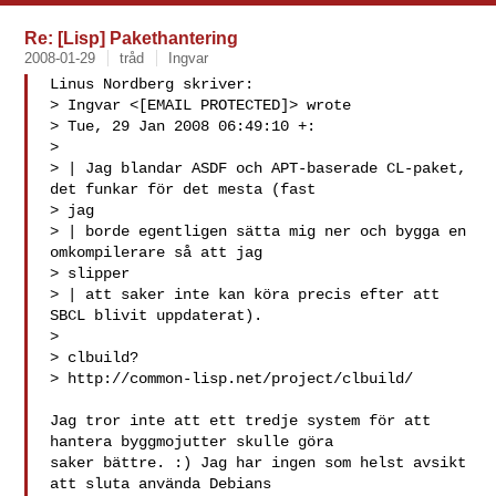
Re: [Lisp] Pakethantering
2008-01-29
tråd
Ingvar
Linus Nordberg skriver:

> Ingvar <[EMAIL PROTECTED]> wrote

> Tue, 29 Jan 2008 06:49:10 +:

> 

> | Jag blandar ASDF och APT-baserade CL-paket, 
det funkar för det mesta (fast 

> jag 

> | borde egentligen sätta mig ner och bygga en 
omkompilerare så att jag 

> slipper 

> | att saker inte kan köra precis efter att 
SBCL blivit uppdaterat).

> 

> clbuild?

> http://common-lisp.net/project/clbuild/

Jag tror inte att ett tredje system för att 
hantera byggmojutter skulle göra 

saker bättre. :) Jag har ingen som helst avsikt 
att sluta använda Debians 
