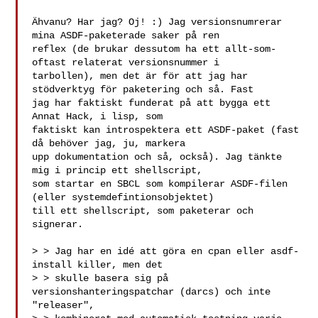
Ähvanu? Har jag? Oj! :) Jag versionsnumrerar 
mina ASDF-paketerade saker på ren 

reflex (de brukar dessutom ha ett allt-som-
oftast relaterat versionsnummer i 

tarbollen), men det är för att jag har 
stödverktyg för paketering och så. Fast 

jag har faktiskt funderat på att bygga ett 
Annat Hack, i lisp, som 

faktiskt kan introspektera ett ASDF-paket (fast 
då behöver jag, ju, markera 

upp dokumentation och så, också). Jag tänkte 
mig i princip ett shellscript, 

som startar en SBCL som kompilerar ASDF-filen 
(eller systemdefintionsobjektet) 

till ett shellscript, som paketerar och 
signerar.

> > Jag har en idé att göra en cpan eller asdf-
install killer, men det

> > skulle basera sig på 
versionshanteringspatchar (darcs) och inte 
"releaser",
