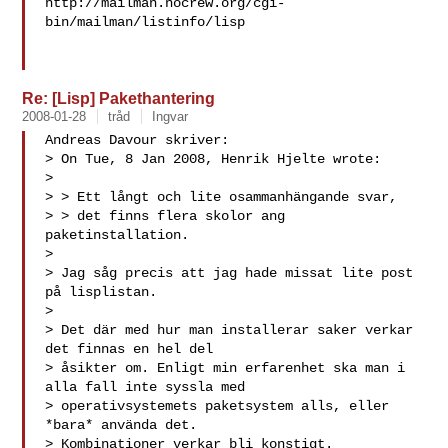
http://mailman.nocrew.org/cgi-
bin/mailman/listinfo/lisp

Re: [Lisp] Pakethantering
2008-01-28
tråd
Ingvar
Andreas Davour skriver:

> On Tue, 8 Jan 2008, Henrik Hjelte wrote:

> 

> > Ett långt och lite osammanhängande svar,

> > det finns flera skolor ang 
paketinstallation.

> 

> Jag såg precis att jag hade missat lite post 
på lisplistan.

> 

> Det där med hur man installerar saker verkar 
det finnas en hel del 

> åsikter om. Enligt min erfarenhet ska man i 
alla fall inte syssla med 

> operativsystemets paketsystem alls, eller 
*bara* använda det. 

> Kombinationer verkar bli konstigt.
