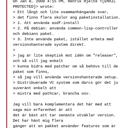
On Jan 8, 2008 4:15 PM, Henrik Hjelte <[EMAIL 
PROTECTED]> wrote:

> Ett långt och lite osammanhängande svar,

> det finns flera skolor ang paketinstallation.

> 1. Att använda asdf-install

> 2. På debian: använda common-lisp-controller 
och debians paket.

> 3. Inte använda paket, istället arbeta med 
versionshanterade system direkt.

>

> jag är lite skeptisk mot idén om "releaser", 
och så vill jag enkelt

> kunna bidra med patchar om så behövs till de 
paket som finns,

> så jag vill använda versionshanterade setup.

> Distribuerade VC system som darcs gör det ju 
suveränt enkelt att

> mixtra med pathcar, brancha osv.

Jag vill bara komplementera det här med att 
saga min erfarenhet är att

det är bäst att tar senaste utväklar version. 
Det har hänt mig flera

gänger att en pakket använder features som är 