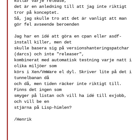
kollar varje release,

det är en anledning till att jag inte riktigt 
tror på konceptet.

Så, jag skulle tro att det är vanligt att man 
gör fel avseende beroenden

Jag har en idé att göra en cpan eller asdf-
install killer, men det

skulle basera sig på versionshanteringspatchar 
(darcs) och inte "releaser",

kombinerat med automatisk testning varje natt i 
olika miljöer som

körs i Xen/VmWare el dyl. Skriver lite på det i 
tunnelbanan då

och då, men tiden räcker inte riktigt till. 
Finns det ingen som

smyger på listan och vill ha idé till exjobb, 
och vill be en

stjärna på Lisp-himlen?

/Henrik
