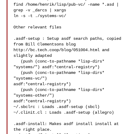
find /home/henrik/lisp/pub-vc/ -name *.asd | 
grep -v _darcs | xargs

ln -s -t ./systems-vc/

Other relevant files

.asdf-setup : Setup asdf search paths, copied 
from Bill Clementsons blog

http://bc.tech.coop/blog/051004.html and 
slightly adapted

   (push (conc-to-pathname *lisp-dirs* 
"systems/") asdf:*central-registry*)

   (push (conc-to-pathname *lisp-dirs* 
"systems-vc/")

asdf:*central-registry*)

   (push (conc-to-pathname *lisp-dirs* 
"systems-other/")

asdf:*central-registry*)

~/.sbclrc : Loads .asdf-setup (sbcl)

~/.clinit.cl : Loads .asdf-setup (allegro)

.asdf-install: Makes asdf install install at 
the right place.
