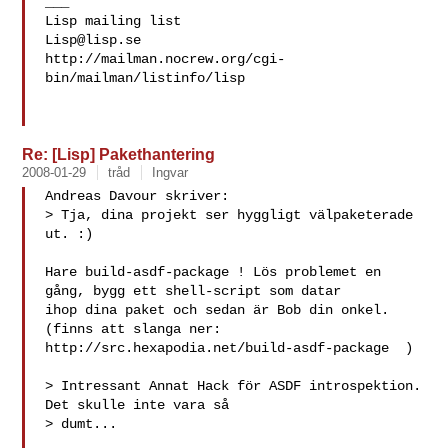
___

Lisp@lisp.se
http://mailman.nocrew.org/cgi-
bin/mailman/listinfo/lisp

Re: [Lisp] Pakethantering
2008-01-29
tråd
Ingvar
Andreas Davour skriver:

> Tja, dina projekt ser hyggligt välpaketerade 
ut. :)

Hare build-asdf-package ! Lös problemet en 
gång, bygg ett shell-script som datar

ihop dina paket och sedan är Bob din onkel. 
(finns att slanga ner:

http://src.hexapodia.net/build-asdf-package  )

> Intressant Annat Hack för ASDF introspektion. 
Det skulle inte vara så 

> dumt...
