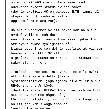
om en DEFPACKAGE-form inte stämmer med 
nuvarande export-status av ett paket 

(det är explicit OK om paketet INTE finns, då 
skapas det och symboler sätts 

upp som formen angiver).

Då olika versioner av ett paket kan ha olika 
symbolsynlighet och det 

vanligtvis inte finns automagiska fjukar för 
att synka symbolsynligheten så 

klagas det. Eftersom det är odefinierat vad som 
händer är det HELT OK att 

signalera ett ERROR snarare än ett CERROR och 
saker stannar fort.

I princip borde det inte vara speciellt svårt 
att introspektera detta (läs en 

systemdefinition, jaga igenom alla filer m.h.a 
READ, snarare än LOAD, 

identifiera alal DEFPACKAGE-former och se till 
att de synkar med någon slags 

körande verklighet), men det är lite knepigare 
än att jag kan slänga ihop en 

lösning i marginalen.
