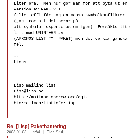
Låter bra.  Men hur gör man för att byta ut en 
version av PAKET? I

fallet cffi får jag en massa symbolkonflikter 
(jag tror att det beror på

att symboler exporteras om igen). Försökte lite 
lamt med UNINTERN av

(APROPOS-LIST "" :PAKET) men det verkar ganska 
fel.

-- 

Linus

___

Lisp@lisp.se
http://mailman.nocrew.org/cgi-
bin/mailman/listinfo/lisp

Re: [Lisp] Pakethantering
2008-01-08
tråd
Ties Stuij