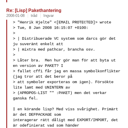
Re: [Lisp] Pakethantering
2008-01-08
tråd
Ingvar
> "Henrik Hjelte" <[EMAIL PROTECTED]> wrote

> Tue, 8 Jan 2008 16:15:07 +0100:

> 

> | Distribuerade VC system som darcs gör det 
ju suveränt enkelt att

> | mixtra med pathcar, brancha osv.

> 

> Låter bra.  Men hur gör man för att byta ut 
en version av PAKET? I

> fallet cffi får jag en massa symbolkonflikter 
(jag tror att det beror på

> att symboler exporteras om igen). Försökte 
lite lamt med UNINTERN av

> (APROPOS-LIST "" :PAKET) men det verkar 
ganska fel.

I en körande lisp? Med viss svårighet. Primärt 
är det DEFPACKAGE som 

interagerar rätt dåligt med EXPORT/IMPORT, det 
är odefinierat vad som händer 
