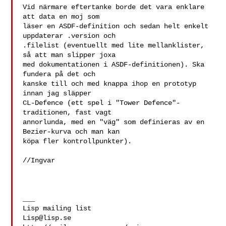
Vid närmare eftertanke borde det vara enklare 
att data en moj som

läser en ASDF-definition och sedan helt enkelt 
uppdaterar .version och

.filelist (eventuellt med lite mellanklister, 
så att man slipper joxa

med dokumentationen i ASDF-definitionen). Ska 
fundera på det och

kanske till och med knappa ihop en prototyp 
innan jag släpper

CL-Defence (ett spel i "Tower Defence"-
traditionen, fast vagt

annorlunda, med en "väg" som definieras av en 
Bezier-kurva och man kan

köpa fler kontrollpunkter).

//Ingvar

___

Lisp@lisp.se