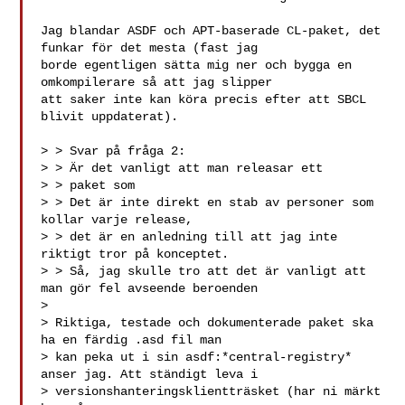
Jag blandar ASDF och APT-baserade CL-paket, det 
funkar för det mesta (fast jag 

borde egentligen sätta mig ner och bygga en 
omkompilerare så att jag slipper 

att saker inte kan köra precis efter att SBCL 
blivit uppdaterat).

> > Svar på fråga 2:

> > Är det vanligt att man releasar ett

> > paket som 

> > Det är inte direkt en stab av personer som 
kollar varje release,

> > det är en anledning till att jag inte 
riktigt tror på konceptet.

> > Så, jag skulle tro att det är vanligt att 
man gör fel avseende beroenden

> 

> Riktiga, testade och dokumenterade paket ska 
ha en färdig .asd fil man 

> kan peka ut i sin asdf:*central-registry* 
anser jag. Att ständigt leva i 

> versionshanteringsklientträsket (har ni märkt 