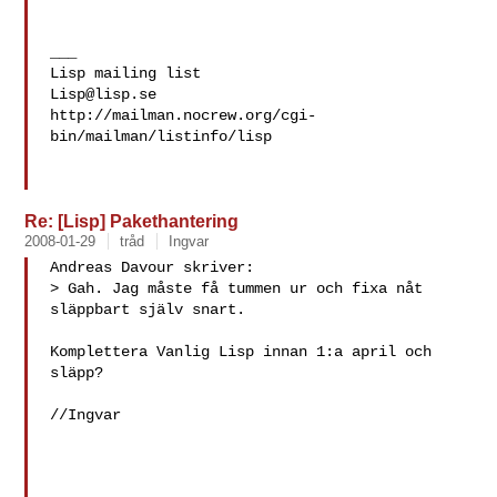
___

Lisp@lisp.se
http://mailman.nocrew.org/cgi-
bin/mailman/listinfo/lisp

Re: [Lisp] Pakethantering
2008-01-29
tråd
Ingvar
Andreas Davour skriver:

> Gah. Jag måste få tummen ur och fixa nåt 
släppbart själv snart.

Komplettera Vanlig Lisp innan 1:a april och 
släpp?

//Ingvar
