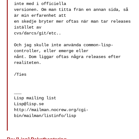
inte med i officiella

versionen. Om man titta frän en annan sida, så 
är min erfarenhet att

en skedje bryter mer oftas när man tar releases 
istället av

cvs/darcs/git/etc..

Och jag skulle inte använda common-lisp-
controller, eller emerge eller

nånt. Dom liggar oftas några releases efter 
realiteten.

/Ties

___

Lisp@lisp.se
http://mailman.nocrew.org/cgi-
bin/mailman/listinfo/lisp
