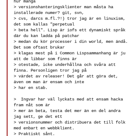
hur många 

> versionshanteringsklienter man måsta ha 
installerade numer? git, svn, 

> cvs, darcs m.fl.?!) tror jag är en linuxism, 
det som kallas "perpetual 

> beta hell". Lisp är iofs ett dynamiskt språk 
där du kan ladda på patchar 

> medan du kör processer i din world, men ändå. 
Det som oftast brukar 

> klagas mest på i Common Lispsammanhang är ju 
att de libbar som finns är 

> otestade, icke underhållna och svåra att 
finna. Personligen tror jag på 

> värdet av releaser! Det går att göra det, 
även om man är ensam och inte 

> har en stab. 

>  Ingvar har väl lyckats med att ensam hacka 
fram nåt som är 

> mer än beta, testa det mer än en del andra 
jag sett, ge det ett 

> versionsnummer och distribuera det till folk 
med enbart en webbklient. 

> Praktiskt sånt.
