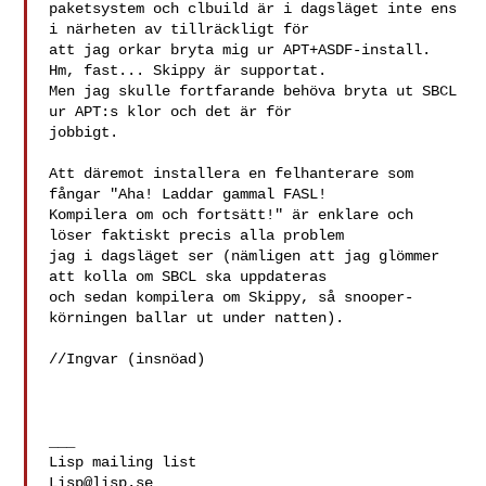
paketsystem och clbuild är i dagsläget inte ens 
i närheten av tillräckligt för 

att jag orkar bryta mig ur APT+ASDF-install. 
Hm, fast... Skippy är supportat. 

Men jag skulle fortfarande behöva bryta ut SBCL 
ur APT:s klor och det är för 

jobbigt.

Att däremot installera en felhanterare som 
fångar "Aha! Laddar gammal FASL! 

Kompilera om och fortsätt!" är enklare och 
löser faktiskt precis alla problem 

jag i dagsläget ser (nämligen att jag glömmer 
att kolla om SBCL ska uppdateras 

och sedan kompilera om Skippy, så snooper-
körningen ballar ut under natten).

//Ingvar (insnöad)

___

Lisp@lisp.se