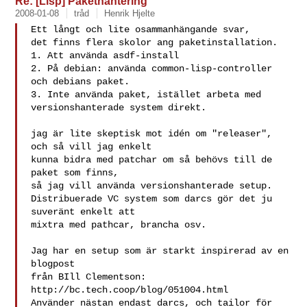
Re: [Lisp] Pakethantering
2008-01-08
tråd
Henrik Hjelte
Ett långt och lite osammanhängande svar,

det finns flera skolor ang paketinstallation.

1. Att använda asdf-install

2. På debian: använda common-lisp-controller 
och debians paket.

3. Inte använda paket, istället arbeta med 
versionshanterade system direkt.

jag är lite skeptisk mot idén om "releaser", 
och så vill jag enkelt

kunna bidra med patchar om så behövs till de 
paket som finns,

så jag vill använda versionshanterade setup.

Distribuerade VC system som darcs gör det ju 
suveränt enkelt att

mixtra med pathcar, brancha osv.

Jag har en setup som är starkt inspirerad av en 
blogpost

från BIll Clementson: 
http://bc.tech.coop/blog/051004.html

Använder nästan endast darcs, och tailor för 