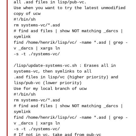
all .asd files in lisp/pub-vc.

Use when you want to try the latest unmodified 
copy of ucw

#!/bin/sh

rm systems-vc/*.asd

# find asd files | show NOT matching _darcs | 
symlink

find /home/henrik/lisp/vc/ -name *.asd | grep -
v _darcs | xargs ln

-s -t ./systems-vc/

/lisp/update-systems-vc.sh : Erases all in 
systems-vc, then symlinks to all

.asd files in lisp/vc (higher priority) and 
lisp/pub-vc (lower priority)

Use for my local branch of ucw

#!/bin/sh

rm systems-vc/*.asd

# find asd files | show NOT matching _darcs | 
symlink

find /home/henrik/lisp/vc/ -name *.asd | grep -
v _darcs | xargs ln

-s -t ./systems-vc/

# If not in vc, take asd from pub-vc
