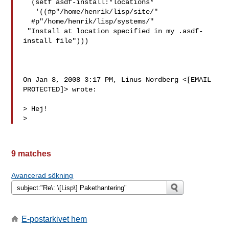
  (setf asdf-install:*locations*

   '((#p"/home/henrik/lisp/site/"

  #p"/home/henrik/lisp/systems/"

 "Install at location specified in my .asdf-
install file")))

On Jan 8, 2008 3:17 PM, Linus Nordberg <[EMAIL 
PROTECTED]> wrote:

> Hej!

>
9 matches
Avancerad sökning
E-postarkivet hem