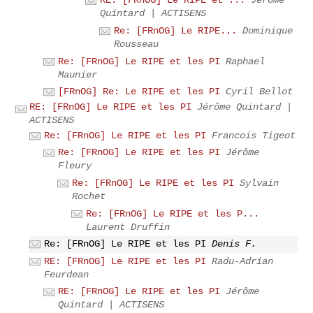
RE: [FRnOG] Le RIPE et ...
Jérôme
Quintard | ACTISENS
Re: [FRnOG] Le RIPE...
Dominique
Rousseau
Re: [FRnOG] Le RIPE et les PI
Raphael
Maunier
[FRnOG] Re: Le RIPE et les PI
Cyril Bellot
RE: [FRnOG] Le RIPE et les PI
Jérôme Quintard |
ACTISENS
Re: [FRnOG] Le RIPE et les PI
Francois Tigeot
Re: [FRnOG] Le RIPE et les PI
Jérôme
Fleury
Re: [FRnOG] Le RIPE et les PI
Sylvain
Rochet
Re: [FRnOG] Le RIPE et les P...
Laurent Druffin
Re: [FRnOG] Le RIPE et les PI
Denis F.
RE: [FRnOG] Le RIPE et les PI
Radu-Adrian
Feurdean
RE: [FRnOG] Le RIPE et les PI
Jérôme
Quintard | ACTISENS