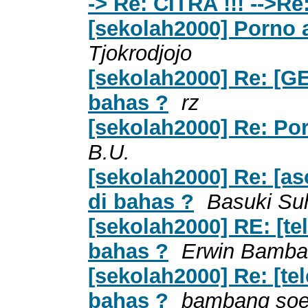
-> Re: CITRA !!! -->R
[sekolah2000] Porno 
Tjokrodjojo
[sekolah2000] Re: [G
bahas ?
rz
[sekolah2000] Re: Por
B.U.
[sekolah2000] Re: [as
di bahas ?
Basuki Su
[sekolah2000] RE: [te
bahas ?
Erwin Bamba
[sekolah2000] Re: [te
bahas ?
bambang soep