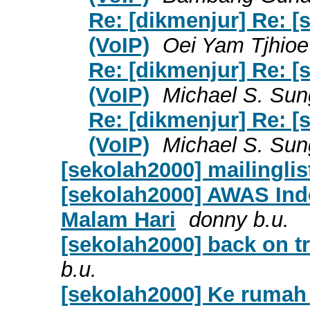
Re: [dikmenjur] Re: [
(VoIP)
Oei Yam Tjhioe
Re: [dikmenjur] Re: [
(VoIP)
Michael S. Sun
Re: [dikmenjur] Re: [
(VoIP)
Michael S. Sun
[sekolah2000] mailinglis
[sekolah2000] AWAS Indo
Malam Hari
donny b.u.
[sekolah2000] back on tr
b.u.
[sekolah2000] Ke rumah