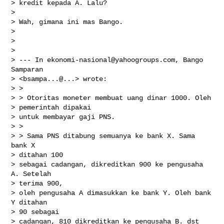
> kredit kepada A. Lalu?

> 

> Wah, gimana ini mas Bango. 

> 

> 

> 

> --- In 
ekonomi-nasional@yahoogroups.com
, Bango 
Samparan

> <bsampa...@...> wrote:

> >

> > Otoritas moneter membuat uang dinar 1000. Oleh

> pemerintah dipakai

> untuk membayar gaji PNS.

> > 

> > Sama PNS ditabung semuanya ke bank X. Sama 
bank X

> ditahan 100

> sebagai cadangan, dikreditkan 900 ke pengusaha 
A. Setelah

> terima 900,

> oleh pengusaha A dimasukkan ke bank Y. Oleh bank 
Y ditahan

> 90 sebagai

> cadangan, 810 dikreditkan ke pengusaha B. dst
