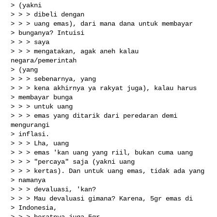
> (yakni

> > > dibeli dengan

> > > uang emas), dari mana dana untuk membayar

> bunganya? Intuisi

> > > saya

> > > mengatakan, agak aneh kalau 
negara/pemerintah

> (yang

> > > sebenarnya, yang

> > > kena akhirnya ya rakyat juga), kalau harus

> membayar bunga

> > > untuk uang

> > > emas yang ditarik dari peredaran demi 
mengurangi

> inflasi.

> > > Lha, uang

> > > emas 'kan uang yang riil, bukan cuma uang

> > > "percaya" saja (yakni uang

> > > kertas). Dan untuk uang emas, tidak ada yang

> namanya

> > > devaluasi, 'kan?

> > > Mau devaluasi gimana? Karena, 5gr emas di

> Indonesia,

> > > beratnya juga 5gr
