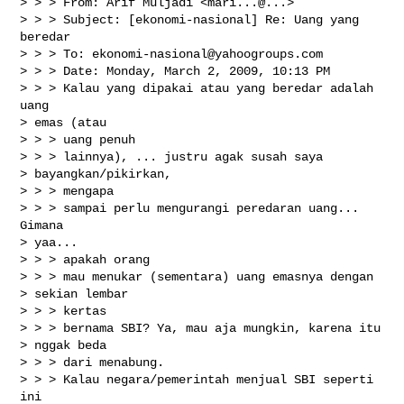
> > > From: Arif Muljadi <mari...@...>

> > > Subject: [ekonomi-nasional] Re: Uang yang 
beredar

> > > To: 
ekonomi-nasional@yahoogroups.com
> > > Date: Monday, March 2, 2009, 10:13 PM

> > > Kalau yang dipakai atau yang beredar adalah 
uang

> emas (atau

> > > uang penuh

> > > lainnya), ... justru agak susah saya

> bayangkan/pikirkan,

> > > mengapa

> > > sampai perlu mengurangi peredaran uang... 
Gimana

> yaa...

> > > apakah orang

> > > mau menukar (sementara) uang emasnya dengan

> sekian lembar

> > > kertas

> > > bernama SBI? Ya, mau aja mungkin, karena itu

> nggak beda

> > > dari menabung.

> > > Kalau negara/pemerintah menjual SBI seperti 
ini
