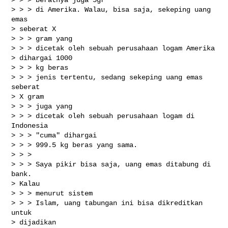
> > > di Amerika. Walau, bisa saja, sekeping uang 
emas

> seberat X

> > > gram yang

> > > dicetak oleh sebuah perusahaan logam Amerika

> dihargai 1000

> > > kg beras

> > > jenis tertentu, sedang sekeping uang emas 
seberat

> X gram

> > > juga yang

> > > dicetak oleh sebuah perusahaan logam di 
Indonesia

> > > "cuma" dihargai

> > > 999.5 kg beras yang sama.

> > > 

> > > Saya pikir bisa saja, uang emas ditabung di 
bank.

> Kalau

> > > menurut sistem

> > > Islam, uang tabungan ini bisa dikreditkan 
untuk

> dijadikan
