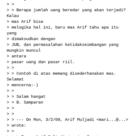
> > 

> > Berapa jumlah uang beredar yang akan terjadi? 
Kalau

> mas Arif bisa

> melogika hal ini, baru mas Arif tahu apa itu 
yang

> dimaksudkan dengan

> JUB, dan permasalahan ketidakseimbangan yang 
mungkin muncul

> antara

> pasar uang dan pasar riil. 

> > 

> > Contoh di atas memang disederhanakan mas. 
Selamat

> mencerna:-)

> > 

> > Salam hangat

> > B. Samparan

> > 

> > 

> > --- On Mon, 3/2/09, Arif Muljadi <mari...@...>

> wrote:

> > 
