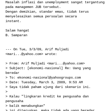
Masalah inflasi dan unemployment sangat tergantung 
pada managemen JUB tersebut. 

Dengan demikian, standar emas, tidak terus 
menyelesaikan semua persoalan secara 

instant.

Salam hangat

B. Samparan

--- On Tue, 3/3/09, Arif Muljadi 
<
mari...@yahoo.com
> wrote:

> From: Arif Muljadi <
mari...@yahoo.com
>

> Subject: [ekonomi-nasional] Re: Uang yang 
beredar

> To: 
ekonomi-nasional@yahoogroups.com
> Date: Tuesday, March 3, 2009, 9:53 AM

> Saya tidak paham ujung dari skenario ini. 

> 

> Kalau "lingkaran kredit ke pengusaha dan 
pengusaha

> balik menabungkan"

> ini diteruskan, maka tidak ada uang beredar. 