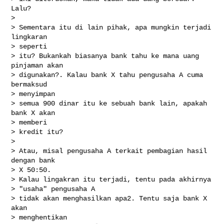
Lalu? 

> 

> Sementara itu di lain pihak, apa mungkin terjadi 
lingkaran

> seperti

> itu? Bukankah biasanya bank tahu ke mana uang 
pinjaman akan

> digunakan?. Kalau bank X tahu pengusaha A cuma 
bermaksud

> menyimpan

> semua 900 dinar itu ke sebuah bank lain, apakah 
bank X akan

> memberi

> kredit itu?

> 

> Atau, misal pengusaha A terkait pembagian hasil 
dengan bank

> X 50:50.

> Kalau lingakran itu terjadi, tentu pada akhirnya

> "usaha" pengusaha A

> tidak akan menghasilkan apa2. Tentu saja bank X 
akan

> menghentikan
