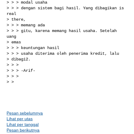
> > > modal usaha

> > > dengan sistem bagi hasil. Yang dibagikan is 
real

> there,

> > > memang ada

> > > gitu, karena memang hasil usaha. Setelah 
uang

> emas

> > > keuntungan hasil

> > > usaha diterima oleh penerima kredit, lalu

> dibagi2. 

> > > 

> > > -Arif-

> > >

> >

Pesan sebelumnya
Lihat per utas
Lihat per tanggal
Pesan berikutnya