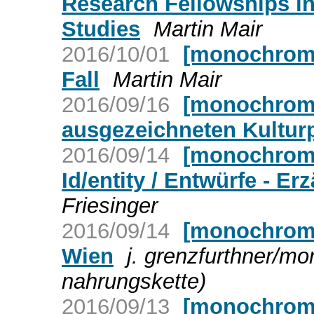
Research Fellowships in 
Studies
Martin Mair
2016/10/01
[monochrom]
Fall
Martin Mair
2016/09/16
[monochrom]
ausgezeichneten Kultu
2016/09/14
[monochrom]
Id/entity / Entwürfe - E
Friesinger
2016/09/14
[monochrom]
Wien
j. grenzfurthner/m
nahrungskette)
2016/09/13
[monochrom