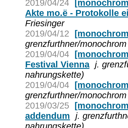
2019/04/24
[monochrom]
Akte mo.ë - Protokolle 
Friesinger
2019/04/12
[monochrom]
grenzfurthner/monochrom 
2019/04/04
[monochrom
Festival Vienna
j. grenz
nahrungskette)
2019/04/04
[monochrom]
grenzfurthner/monochrom 
2019/03/25
[monochrom]
addendum
j. grenzfurt
nahrungskette)