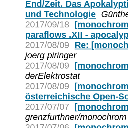
End/Zeit. Das Apokalypt
und Technologie
Günthe
2017/09/18
[monochrom]
paraflows .XII - apocaly
2017/08/09
Re: [monoch
joerg piringer
2017/08/09
[monochrom]
derElektrostat
2017/08/09
[monochrom]
österreichische Open-So
2017/07/07
[monochrom]
grenzfurthner/monochrom 
2017/07/06
[monochrom]