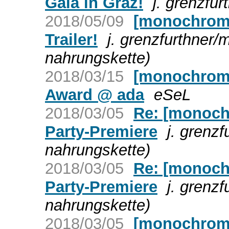
Gala in Graz!
j. grenzfu
2018/05/09
[monochrom]
Trailer!
j. grenzfurthner
nahrungskette)
2018/03/15
[monochrom]
Award @ ada
eSeL
2018/03/05
Re: [monoch
Party-Premiere
j. grenz
nahrungskette)
2018/03/05
Re: [monoch
Party-Premiere
j. grenz
nahrungskette)
2018/03/05
[monochrom]